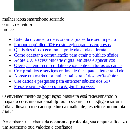
mulher idosa smartphone sorrindo
6 min. de leitura
Índice
Entenda o conceito de economia prateada e seu impacto
Por que o público 60+ é estratégico para as empresas
Quais desafios a economia prateada ainda enfrenta
Como adaptar a comunicação para atrair o público sênior
Adote UX e acessibilidade digital em sites e aplicativos
Ofereça atendimento didático e paciente em todos os canais
Crie produtos e serviços realmente úteis para a terceira idade
Aposte em marketing multicanal para vários perfis sênior
Use dados e pesquisas para entender hábitos dos 60+
Prepare seu negócio com a Algar Empresas!
O envelhecimento da população brasileira está redesenhando o
mapa do consumo nacional. Ignorar esse nicho é negligenciar uma
fatia valiosa do mercado que busca qualidade, respeito e autonomia
digital.
Ao embarcar na chamada
economia prateada
, sua empresa fideliza
um segmento que valoriza a confiança.