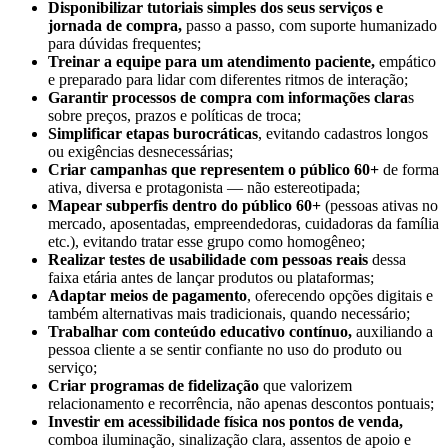
Disponibilizar tutoriais simples dos seus serviços e
jornada de compra,
passo a passo, com suporte humanizado
para dúvidas frequentes;
Treinar a equipe para um atendimento paciente,
empático
e preparado para lidar com diferentes ritmos de interação;
Garantir processos de compra com informações clara
s
sobre preços, prazos e políticas de troca;
Simplificar etapas burocráticas
, evitando cadastros longos
ou exigências desnecessárias;
Criar campanhas que representem o público 60+
de forma
ativa, diversa e protagonista — não estereotipada;
Mapear subperfis dentro do público 60+
(pessoas ativas no
mercado, aposentadas, empreendedoras, cuidadoras da família
etc.), evitando tratar esse grupo como homogêneo;
Realizar testes de usabilidade com pessoas reais
dessa
faixa etária antes de lançar produtos ou plataformas;
Adaptar meios de pagamento
, oferecendo opções digitais e
também alternativas mais tradicionais, quando necessário;
Trabalhar com conteúdo educativo contínuo,
auxiliando a
pessoa cliente a se sentir confiante no uso do produto ou
serviço;
Criar programas de fidelização
que valorizem
relacionamento e recorrência, não apenas descontos pontuais;
Investir em acessibilidade física nos pontos de venda,
comboa iluminação, sinalização clara, assentos de apoio e