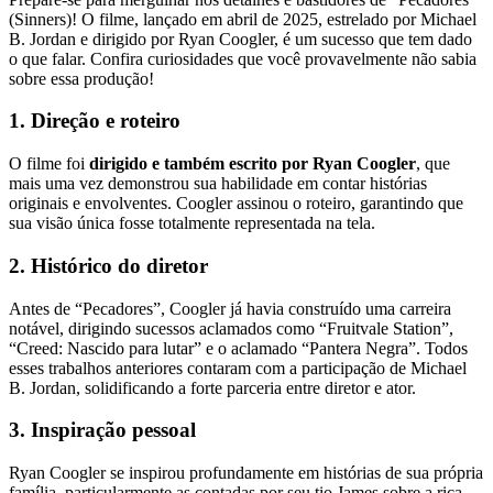
(Sinners)! O filme, lançado em abril de 2025, estrelado por Michael
B. Jordan e dirigido por Ryan Coogler, é um sucesso que tem dado
o que falar. Confira curiosidades que você provavelmente não sabia
sobre essa produção!
1. Direção e roteiro
O filme foi
dirigido e também escrito por Ryan Coogler
, que
mais uma vez demonstrou sua habilidade em contar histórias
originais e envolventes. Coogler assinou o roteiro, garantindo que
sua visão única fosse totalmente representada na tela.
2. Histórico do diretor
Antes de “Pecadores”, Coogler já havia construído uma carreira
notável, dirigindo sucessos aclamados como “Fruitvale Station”,
“Creed: Nascido para lutar” e o aclamado “Pantera Negra”. Todos
esses trabalhos anteriores contaram com a participação de Michael
B. Jordan, solidificando a forte parceria entre diretor e ator.
3. Inspiração pessoal
Ryan Coogler se inspirou profundamente em histórias de sua própria
família, particularmente as contadas por seu tio James sobre a rica