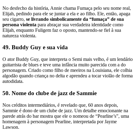
No desfecho da história, Annie chama Fumaça pelo seu nome real,
Elijah, pedindo para ele se juntar a ela e ao filho. Ele, então, apaga
seu cigarro,
se livrando simbolicamente da “fumaça” de sua
persona violenta
para abraçar sua verdadeira identidade como
Elijah, enquanto Fuligem faz o oposto, mantendo-se fiel à sua
natureza violenta.
49. Buddy Guy e sua vida
O ator Buddy Guy, que interpreta o Semi mais velho, é um lendário
guitarrista de blues e teve uma infância muito parecida com a do
personagem. Criado como filho de meeiros na Louisiana, ele colhia
algodão quando criança no delta e aprendeu a tocar violão de forma
autodidata.
50. Nome do clube de jazz de Sammie
Nos créditos intermediários, é revelado que, 60 anos depois,
Sammie é dono de um clube de jazz. Um detalhe emocionante na
parede atrás do bar mostra que ele o nomeou de “Pearline’s”, uma
homenagem à personagem Pearline, interpretada por Jayme
Lawson.