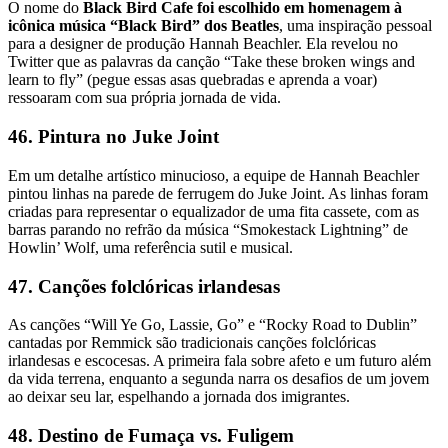
O nome do
Black Bird Cafe foi escolhido em homenagem à
icônica música “Black Bird” dos Beatles
, uma inspiração pessoal
para a designer de produção Hannah Beachler. Ela revelou no
Twitter que as palavras da canção “Take these broken wings and
learn to fly” (pegue essas asas quebradas e aprenda a voar)
ressoaram com sua própria jornada de vida.
46. Pintura no Juke Joint
Em um detalhe artístico minucioso, a equipe de Hannah Beachler
pintou linhas na parede de ferrugem do Juke Joint. As linhas foram
criadas para representar o equalizador de uma fita cassete, com as
barras parando no refrão da música “Smokestack Lightning” de
Howlin’ Wolf, uma referência sutil e musical.
47. Canções folclóricas irlandesas
As canções “Will Ye Go, Lassie, Go” e “Rocky Road to Dublin”
cantadas por Remmick são tradicionais canções folclóricas
irlandesas e escocesas. A primeira fala sobre afeto e um futuro além
da vida terrena, enquanto a segunda narra os desafios de um jovem
ao deixar seu lar, espelhando a jornada dos imigrantes.
48. Destino de Fumaça vs. Fuligem