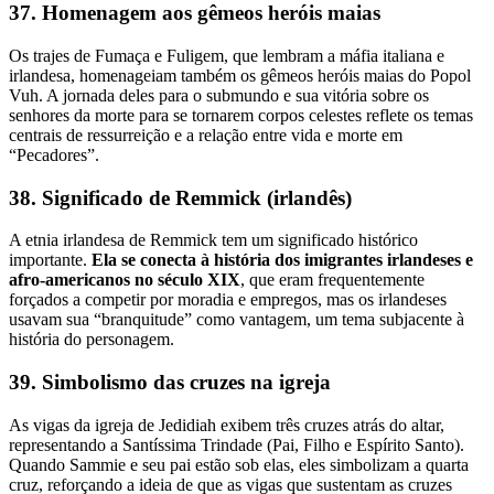
37. Homenagem aos gêmeos heróis maias
Os trajes de Fumaça e Fuligem, que lembram a máfia italiana e
irlandesa, homenageiam também os gêmeos heróis maias do Popol
Vuh. A jornada deles para o submundo e sua vitória sobre os
senhores da morte para se tornarem corpos celestes reflete os temas
centrais de ressurreição e a relação entre vida e morte em
“Pecadores”.
38. Significado de Remmick (irlandês)
A etnia irlandesa de Remmick tem um significado histórico
importante.
Ela se conecta à história dos imigrantes irlandeses e
afro-americanos no século XIX
, que eram frequentemente
forçados a competir por moradia e empregos, mas os irlandeses
usavam sua “branquitude” como vantagem, um tema subjacente à
história do personagem.
39. Simbolismo das cruzes na igreja
As vigas da igreja de Jedidiah exibem três cruzes atrás do altar,
representando a Santíssima Trindade (Pai, Filho e Espírito Santo).
Quando Sammie e seu pai estão sob elas, eles simbolizam a quarta
cruz, reforçando a ideia de que as vigas que sustentam as cruzes