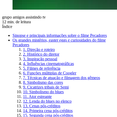
grupo amigos assistindo tv
12 min. de leitura
Índice
Sinopse e principais informações sobre o filme Pecadores
Os grandes mistérios, easter eggs e curiosidades do filme
Pecadores
1. Direção e roteiro
2. Histórico do diretor
3. Inspiração pessoal
4. Influências cinematográficas
5. Filmes de referência
6. Funções múltiplas de Coogler
7. Técnicas de atuação e filmagem dos gêmeos
8. Simbolismo das cores
9. Cicatrizes tribais de Semi
10. Simbolismo do blues
11. Ator estreante
12. Lenda do blues no elenco
13. Cenas pós-créditos
14. Primeira cena pós-créditos
15. Segunda cena pós-créditos