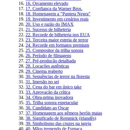
16. Orçamento elevado
17. Confiança da Warner Bros.
18. Homenagem a "Pantera Negra"
19. Investimento em cenários reais
20. Uso e razão do IMAX
21. Sucesso de bilheteria
22. Recorde de bilheteria nos EUA
23. Terceira maior estreia de terror
24. Recorde em formatos premium
25. Compositor da trilha sonora
26. Período de filmagens
27. Pré-produção detalhada
28. Locações autênticas
29. Cinema reaberto
30. Sequências de terror na floresta
31. Imersão no set
32. Cena do bar em único take
33. Aprovação da crítica
34. Obra-prima inovadora
35. Trilha sonora espetacular
36. Candidato ao Oscar
37. Homenagem aos gêmeos heróis maias
38. Significado de Remmick (irlandês)
39. Simbolismo das cruzes na igreja
40. Mãos tremendo de Fumaça