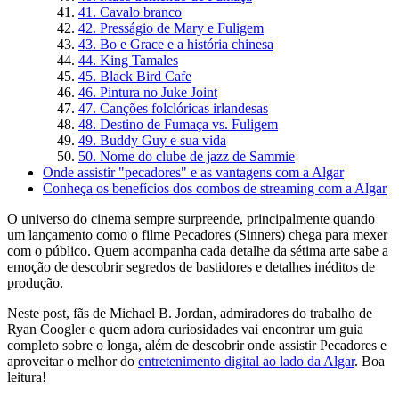
41. Cavalo branco
42. Presságio de Mary e Fuligem
43. Bo e Grace e a história chinesa
44. King Tamales
45. Black Bird Cafe
46. Pintura no Juke Joint
47. Canções folclóricas irlandesas
48. Destino de Fumaça vs. Fuligem
49. Buddy Guy e sua vida
50. Nome do clube de jazz de Sammie
Onde assistir "pecadores" e as vantagens com a Algar
Conheça os benefícios dos combos de streaming com a Algar
O universo do cinema sempre surpreende, principalmente quando
um lançamento como o filme Pecadores (Sinners) chega para mexer
com o público. Quem acompanha cada detalhe da sétima arte sabe a
emoção de descobrir segredos de bastidores e detalhes inéditos de
produção.
Neste post, fãs de Michael B. Jordan, admiradores do trabalho de
Ryan Coogler e quem adora curiosidades vai encontrar um guia
completo sobre o longa, além de descobrir onde assistir Pecadores e
aproveitar o melhor do
entretenimento digital ao lado da Algar
. Boa
leitura!