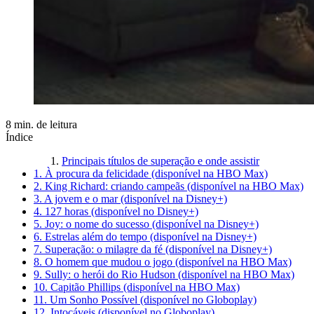
8 min. de leitura
Índice
Principais títulos de superação e onde assistir
1. À procura da felicidade (disponível na HBO Max)
2. King Richard: criando campeãs (disponível na HBO Max)
3. A jovem e o mar (disponível na Disney+)
4. 127 horas (disponível no Disney+)
5. Joy: o nome do sucesso (disponível na Disney+)
6. Estrelas além do tempo (disponível na Disney+)
7. Superação: o milagre da fé (disponível na Disney+)
8. O homem que mudou o jogo (disponível na HBO Max)
9. Sully: o herói do Rio Hudson (disponível na HBO Max)
10. Capitão Phillips (disponível na HBO Max)
11. Um Sonho Possível (disponível no Globoplay)
12. Intocáveis (disponível no Globoplay)