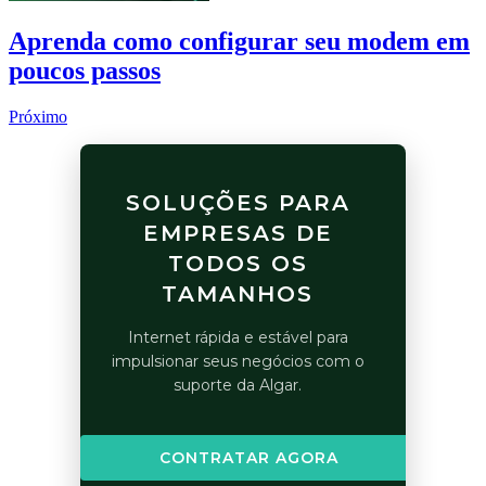
Aprenda como configurar seu modem em
poucos passos
Próximo
SOLUÇÕES PARA
EMPRESAS DE
TODOS OS
TAMANHOS
Internet rápida e estável para
impulsionar seus negócios com o
suporte da Algar.
CONTRATAR AGORA