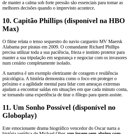
de manter a calma sob forte pressão são essenciais para tomar as
melhores decisões quando o imprevisto acontece.
10. Capitão Phillips (disponível na HBO
Max)
O filme relata o tenso sequestro do navio cargueiro MV Maersk
Alabama por piratas em 2009. O comandante Richard Phillips
precisa utilizar toda a sua paciência, frieza e instinto protetor para
manter a sua tripulação em segurança e negociar com os invasores
num cenário completamente isolado.
A narrativa é um exemplo eletrizante de coragem e resiliência
psicológica. A história demonstra como o foco em proteger o
próximo e a agilidade mental para lidar com ameaças extremas
ajudam a encontrar saídas em situações em que cada minuto conta,
se tornando uma experiência de tirar o fôlego para quem assiste.
11. Um Sonho Possível (disponível no
Globoplay)
Este emocionante drama biográfico vencedor do Oscar narra a
história verídica de Michael Oher,
um jovem sem-abrigo com