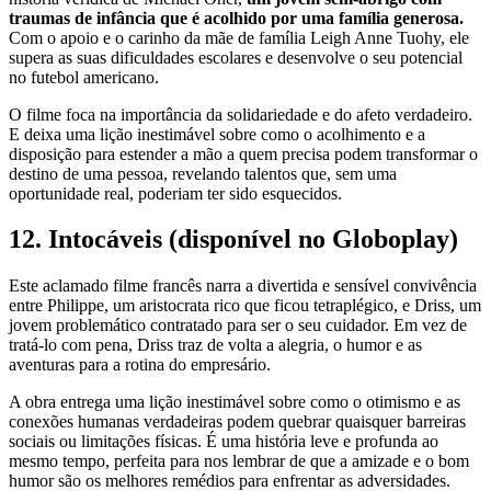
traumas de infância que é acolhido por uma família generosa.
Com o apoio e o carinho da mãe de família Leigh Anne Tuohy, ele
supera as suas dificuldades escolares e desenvolve o seu potencial
no futebol americano.
O filme foca na importância da solidariedade e do afeto verdadeiro.
E deixa uma lição inestimável sobre como o acolhimento e a
disposição para estender a mão a quem precisa podem transformar o
destino de uma pessoa, revelando talentos que, sem uma
oportunidade real, poderiam ter sido esquecidos.
12. Intocáveis (disponível no Globoplay)
Este aclamado filme francês narra a divertida e sensível convivência
entre Philippe, um aristocrata rico que ficou tetraplégico, e Driss, um
jovem problemático contratado para ser o seu cuidador. Em vez de
tratá-lo com pena, Driss traz de volta a alegria, o humor e as
aventuras para a rotina do empresário.
A obra entrega uma lição inestimável sobre como o otimismo e as
conexões humanas verdadeiras podem quebrar quaisquer barreiras
sociais ou limitações físicas. É uma história leve e profunda ao
mesmo tempo, perfeita para nos lembrar de que a amizade e o bom
humor são os melhores remédios para enfrentar as adversidades.