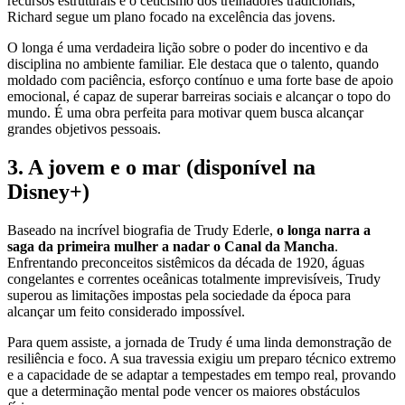
recursos estruturais e o ceticismo dos treinadores tradicionais,
Richard segue um plano focado na excelência das jovens.
O longa é uma verdadeira lição sobre o poder do incentivo e da
disciplina no ambiente familiar. Ele destaca que o talento, quando
moldado com paciência, esforço contínuo e uma forte base de apoio
emocional, é capaz de superar barreiras sociais e alcançar o topo do
mundo. É uma obra perfeita para motivar quem busca alcançar
grandes objetivos pessoais.
3. A jovem e o mar (disponível na
Disney+)
Baseado na incrível biografia de Trudy Ederle,
o longa narra a
saga da primeira mulher a nadar o Canal da Mancha
.
Enfrentando preconceitos sistêmicos da década de 1920, águas
congelantes e correntes oceânicas totalmente imprevisíveis, Trudy
superou as limitações impostas pela sociedade da época para
alcançar um feito considerado impossível.
Para quem assiste, a jornada de Trudy é uma linda demonstração de
resiliência e foco. A sua travessia exigiu um preparo técnico extremo
e a capacidade de se adaptar a tempestades em tempo real, provando
que a determinação mental pode vencer os maiores obstáculos