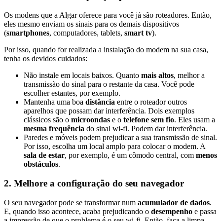
Os modens que a Algar oferece para você já são roteadores. Então,
eles mesmo enviam os sinais para os demais dispositivos
(
smartphones
, computadores, tablets,
smart tv
).
Por isso, quando for realizada a instalação do modem na sua casa,
tenha os devidos cuidados:
Não instale em locais baixos. Quanto
mais altos
, melhor a
transmissão do sinal para o restante da casa. Você pode
escolher estantes, por exemplo.
Mantenha uma boa
distância
entre o roteador outros
aparelhos que possam dar interferência. Dois exemplos
clássicos são o
microondas
e o
telefone sem fio
. Eles usam a
mesma frequência
do sinal wi-fi. Podem dar interferência.
Paredes e móveis podem prejudicar a sua transmissão de sinal.
Por isso, escolha um local amplo para colocar o modem. A
sala de estar
, por exemplo, é um cômodo central, com
menos
obstáculos
.
2. Melhore a configuração do seu navegador
O seu navegador pode se transformar num
acumulador de dados
.
E, quando isso acontece, acaba prejudicando o
desempenho
e passa
a impressão de que o problema é o seu wi-fi. Então, faça a limpa