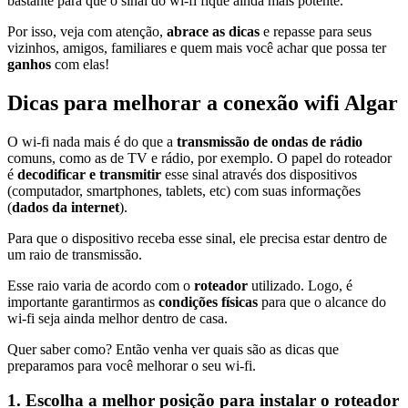
bastante para que o sinal do wi-fi fique ainda mais potente.
Por isso, veja com atenção,
abrace as dicas
e repasse para seus
vizinhos, amigos, familiares e quem mais você achar que possa ter
ganhos
com elas!
Dicas para melhorar a conexão wifi Algar
O wi-fi nada mais é do que a
transmissão de ondas de rádio
comuns, como as de TV e rádio, por exemplo. O papel do roteador
é
decodificar e transmitir
esse sinal através dos dispositivos
(computador, smartphones, tablets, etc) com suas informações
(
dados da internet
).
Para que o dispositivo receba esse sinal, ele precisa estar dentro de
um raio de transmissão.
Esse raio varia de acordo com o
roteador
utilizado. Logo, é
importante garantirmos as
condições físicas
para que o alcance do
wi-fi seja ainda melhor dentro de casa.
Quer saber como? Então venha ver quais são as dicas que
preparamos para você melhorar o seu wi-fi.
1. Escolha a melhor posição para instalar o roteador