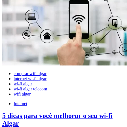
comprar wifi algar
internet wi-fi algar
wi-fi algar
wi-fi algar telecom
wifi algar
Internet
5 dicas para você melhorar o seu wi-fi
Algar