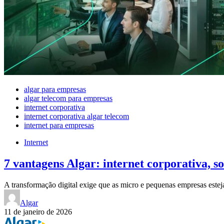
algar para empresas
algar telecom para empresas
internet corporativa
internet corporativa algar telecom
internet para empresas
Internet
7 vantagens Algar: internet corporativa, so
A transformação digital exige que as micro e pequenas empresas est
Algar
11 de janeiro de 2026