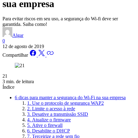
sua empresa
Para evitar riscos em seu uso, a segurança do Wi-fi deve ser
garantida. Saiba como!
Algar
0
12 de agosto de 2019
Compartilhar
21
3 min. de leitura
Índice
6 dicas para manter a segurança do Wi-Fi na sua empresa
1. Use o protocolo de segurança WAP2
2. Limite o acesso à rede
3. Desative a transmissão SSID
4. Atualize o firmware
5. Ative o firewall
6. Desabilite o DHCP
7. Terceirize a rede sem fio