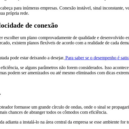
cabeça para inúmeras empresas. Conexão instável, sinal inconstante, v
ua própria rede.
elocidade de conexão
er escolher um plano comprovadamente de qualidade e desenvolvido esp
cado, existem planos flexíveis de acordo com a realidade de cada dem
atada pode estar deixando a desejar.
Para saber se o desempenho é satisf
iciência, se alguns parâmetros não forem considerados. Isso acontece 
roblemas podem ser amenizados ou até mesmo eliminados com dicas extrem
r
oteador formasse um grande círculo de ondas, onde o sinal se propagaria
á mais chances de abranger todos os cômodos com eficiência.
 adianta a instalá-lo na área central da empresa se esse ambiente for 