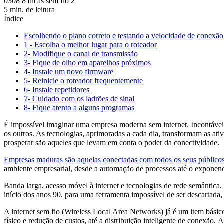
0308 8 dicas sem fio 2
5 min. de leitura
Índice
Escolhendo o plano correto e testando a velocidade de conexão
1 - Escolha o melhor lugar para o roteador
2- Modifique o canal de transmissão
3- Fique de olho em aparelhos próximos
4- Instale um novo firmware
5- Reinicie o roteador frequentemente
6- Instale repetidores
7- Cuidado com os ladrões de sinal
8- Fique atento a alguns programas
É impossível imaginar uma empresa moderna sem internet. Incontáve
os outros. As tecnologias, aprimoradas a cada dia, transformam as 
prosperar são aqueles que levam em conta o poder da conectividade.
Empresas maduras são aquelas conectadas com todos os seus públicos
ambiente empresarial, desde a automação de processos até o exponen
Banda larga, acesso móvel à internet e tecnologias de rede semântica
início dos anos 90, para uma ferramenta impossível de ser descartada
A internet sem fio (Wireless Local Area Networks) já é um item básic
físico e redução de custos, até a distribuição inteligente de conexão.
A