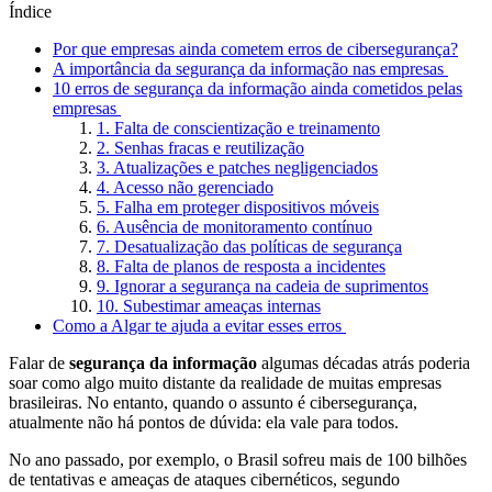
Índice
Por que empresas ainda cometem erros de cibersegurança?
A importância da segurança da informação nas empresas
10 erros de segurança da informação ainda cometidos pelas
empresas
1. Falta de conscientização e treinamento
2. Senhas fracas e reutilização
3. Atualizações e patches negligenciados
4. Acesso não gerenciado
5. Falha em proteger dispositivos móveis
6. Ausência de monitoramento contínuo
7. Desatualização das políticas de segurança
8. Falta de planos de resposta a incidentes
9. Ignorar a segurança na cadeia de suprimentos
10. Subestimar ameaças internas
Como a Algar te ajuda a evitar esses erros
Falar de
segurança da informação
algumas décadas atrás poderia
soar como algo muito distante da realidade de muitas empresas
brasileiras. No entanto, quando o assunto é cibersegurança,
atualmente não há pontos de dúvida: ela vale para todos.
No ano passado, por exemplo, o Brasil sofreu mais de 100 bilhões
de tentativas e ameaças de ataques cibernéticos, segundo