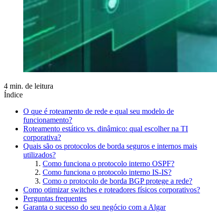
4 min. de leitura
Índice
O que é roteamento de rede e qual seu modelo de
funcionamento?
Roteamento estático vs. dinâmico: qual escolher na TI
corporativa?
Quais são os protocolos de borda seguros e internos mais
utilizados?
Como funciona o protocolo interno OSPF?
Como funciona o protocolo interno IS-IS?
Como o protocolo de borda BGP protege a rede?
Como otimizar switches e roteadores físicos corporativos?
Perguntas frequentes
Garanta o sucesso do seu negócio com a Algar