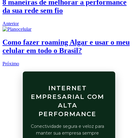
8 maneiras de melhorar a performance
da sua rede sem fio
Anterior
Como fazer roaming Algar e usar o meu
celular em todo o Brasil?
Próximo
INTERNET
EMPRESARIAL COM
ALTA
PERFORMANCE
Conectividade segura e veloz para
manter sua empresa sempre