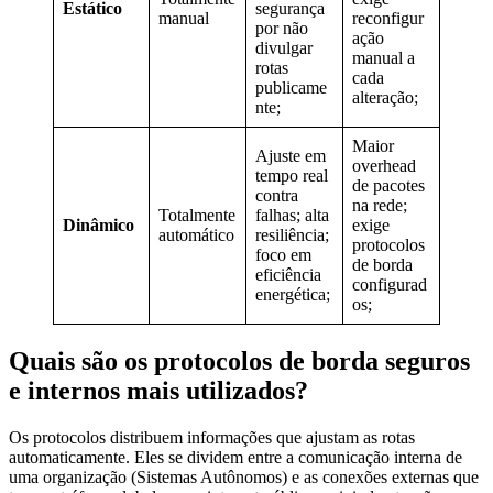
Estático
segurança
manual
reconfigur
por não
ação
divulgar
manual a
rotas
cada
publicame
alteração;
nte;
Maior
Ajuste em
overhead
tempo real
de pacotes
contra
na rede;
Totalmente
falhas; alta
Dinâmico
exige
automático
resiliência;
protocolos
foco em
de borda
eficiência
configurad
energética;
os;
Quais são os protocolos de borda seguros
e internos mais utilizados?
Os protocolos distribuem informações que ajustam as rotas
automaticamente. Eles se dividem entre a comunicação interna de
uma organização (Sistemas Autônomos) e as conexões externas que