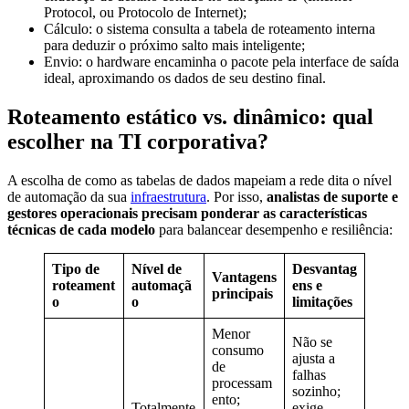
Protocol, ou Protocolo de Internet);
Cálculo: o sistema consulta a tabela de roteamento interna
para deduzir o próximo salto mais inteligente;
Envio: o hardware encaminha o pacote pela interface de saída
ideal, aproximando os dados de seu destino final.
Roteamento estático vs. dinâmico: qual
escolher na TI corporativa?
A escolha de como as tabelas de dados mapeiam a rede dita o nível
de automação da sua
infraestrutura
. Por isso,
analistas de suporte e
gestores operacionais precisam ponderar as características
técnicas de cada modelo
para balancear desempenho e resiliência:
Tipo de
Nível de
Desvantag
Vantagens
roteament
automaçã
ens e
principais
o
o
limitações
Menor
Não se
consumo
ajusta a
de
falhas
processam
sozinho;
ento;
Totalmente
exige