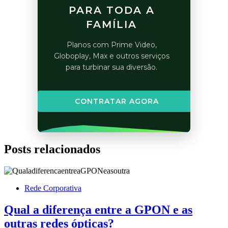
PARA TODA A
FAMÍLIA
Planos com Prime Video,
Globoplay, Max e outros serviços
para turbinar sua diversão.
CONTRATAR AGORA
Posts relacionados
Rede Corporativa
Qual a diferença entre a GPON e as
outras redes ópticas?