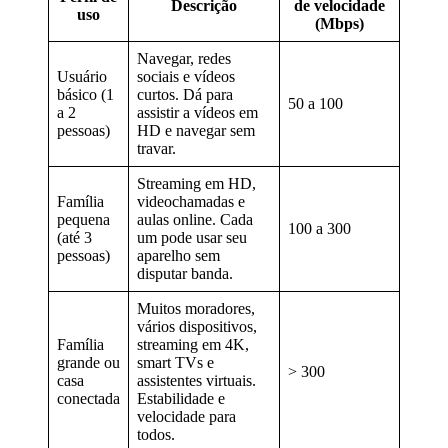
Descrição
de velocidade
uso
(Mbps)
Navegar, redes
Usuário
sociais e vídeos
básico (1
curtos. Dá para
50 a 100
a 2
assistir a vídeos em
pessoas)
HD e navegar sem
travar.
Streaming em HD,
Família
videochamadas e
pequena
aulas online. Cada
100 a 300
(até 3
um pode usar seu
pessoas)
aparelho sem
disputar banda.
Muitos moradores,
vários dispositivos,
Família
streaming em 4K,
grande ou
smart TVs e
> 300
casa
assistentes virtuais.
conectada
Estabilidade e
velocidade para
todos.