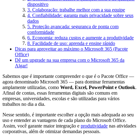
dispositivo
3. Colaboração: trabalhe melhor com a sua equipe
4. Confiabilidade: garanta mais privacidade sobre seus
dados
5. Proteção avançada: segurança de ponta com
conformidade
6. Economia: reduza custos e aumente a produtividade
8. Facilidade de uso: aprenda e ensine rápido
Dicas para aproveitar ao máximo o Microsoft 365 (Pacote
Office)
Dê um upgrade na sua empresa com o Microsoft 365 da
Algar!
Sabemos que é importante compreender o que é o Pacote Office —
agora denominado Microsoft 365 — para dominar ferramentas
amplamente utilizadas, como
Word, Excel, PowerPoint e Outlook
.
Afinal de contas, essas ferramentas digitais são comuns em
empresas, universidades, escolas e são utilizadas para vários
trabalhos no dia a dia.
Nesse sentido, é importante escolher a opção mais adequada ao seu
uso e entender as vantagens de cada plano do Microsoft Office.
Assim, você garante maior integração e
produtividade
nas atividades
corporativas, além de otimizar demandas pessoais.