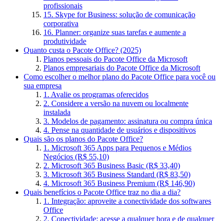
profissionais
15. Skype for Business: solução de comunicação
corporativa
16. Planner: organize suas tarefas e aumente a
produtividade
Quanto custa o Pacote Office? (2025)
Planos pessoais do Pacote Office da Microsoft
Planos empresariais do Pacote Office da Microsoft
Como escolher o melhor plano do Pacote Office para você ou
sua empresa
1. Avalie os programas oferecidos
2. Considere a versão na nuvem ou localmente
instalada
3. Modelos de pagamento: assinatura ou compra única
4. Pense na quantidade de usuários e dispositivos
Quais são os planos do Pacote Office?
1. Microsoft 365 Apps para Pequenos e Médios
Negócios (R$ 55,10)
2. Microsoft 365 Business Basic (R$ 33,40)
3. Microsoft 365 Business Standard (R$ 83,50)
4. Microsoft 365 Business Premium (R$ 146,90)
Quais benefícios o Pacote Office traz no dia a dia?
1. Integração: aproveite a conectividade dos softwares
Office
2. Conectividade: acesse a qualquer hora e de qualquer