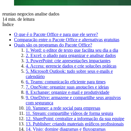
reuniao negocios analise dados
14 min. de leitura
Índice
O que é o Pacote Office e para que ele serve?
Comparação entre o Pacote Office e alternativas gratuitas
Quais são os programas do Pacote Office?
1. Word: o editor de texto que facilita seu dia a dia
2. Excel: o aliado para organizar e analisar dados
3. PowerPoint: crie apresentações impactantes
4. Access: gerencie dados e crie soluções práticas
5. Microsoft Outlook: tudo sobre seus e-mails e
calendário
6. Teams: comunicação eficiente para times
7. OneNote: organize suas anotações e ideias
8. Exchange: organize e-mail e produtividade
9. OneDrive: armazene e compartilhe seus arquivos
com segurança
10. Yammer: a rede social para empresas
11. Stream: compartilhe vídeos de forma segura
12. SharePoint: centralize a informação da sua equipe
13. Publisher: criando materiais gráficos profissionais
14. Visio: domine diagramas e fluxogramas