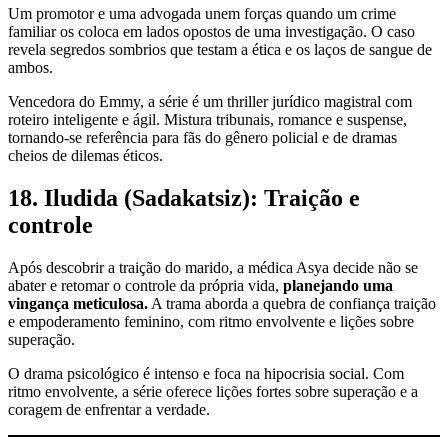
Um promotor e uma advogada unem forças quando um crime
familiar os coloca em lados opostos de uma investigação. O caso
revela segredos sombrios que testam a ética e os laços de sangue de
ambos.
Vencedora do Emmy, a série é um thriller jurídico magistral com
roteiro inteligente e ágil. Mistura tribunais, romance e suspense,
tornando-se referência para fãs do gênero policial e de dramas
cheios de dilemas éticos.
18. Iludida (Sadakatsiz): Traição e
controle
Após descobrir a traição do marido, a médica Asya decide não se
abater e retomar o controle da própria vida,
planejando uma
vingança meticulosa.
A trama aborda a quebra de confiança traição
e empoderamento feminino, com ritmo envolvente e lições sobre
superação.
O drama psicológico é intenso e foca na hipocrisia social. Com
ritmo envolvente, a série oferece lições fortes sobre superação e a
coragem de enfrentar a verdade.