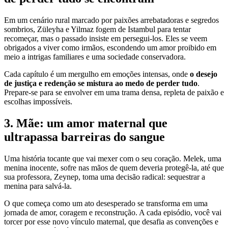
Em um cenário rural marcado por paixões arrebatadoras e segredos
sombrios, Züleyha e Yilmaz fogem de Istambul para tentar
recomeçar, mas o passado insiste em persegui-los. Eles se veem
obrigados a viver como irmãos, escondendo um amor proibido em
meio a intrigas familiares e uma sociedade conservadora.
Cada capítulo é um mergulho em emoções intensas, onde
o desejo
de justiça e redenção se mistura ao medo de perder tudo
.
Prepare-se para se envolver em uma trama densa, repleta de paixão e
escolhas impossíveis.
3. Mãe: um amor maternal que
ultrapassa barreiras do sangue
Uma história tocante que vai mexer com o seu coração. Melek, uma
menina inocente, sofre nas mãos de quem deveria protegê-la, até que
sua professora, Zeynep, toma uma decisão radical: sequestrar a
menina para salvá-la.
O que começa como um ato desesperado se transforma em uma
jornada de amor, coragem e reconstrução. A cada episódio, você vai
torcer por esse novo vínculo maternal, que desafia as convenções e