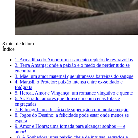
8 min. de leitura
Índice
1. Armadilha do Amor: um casamento repleto de reviravoltas
2. Terra Amarga: onde a paixão e o medo de perder tudo se
encontram
3. Mãe: um amor maternal que ultrapassa barreiras do sangue
4. Marasli, o Protetor: paixão intensa entre ex-soldado e
fotógrafa
5. Hercai, Amor e Vingança: um romance vingativo e quente
6. Sr. Errado: amores que florescem com cenas fofas e
engraçadas
7. Fatmagül: uma história de superação com muita emoção
8. Jogos do Destino: a felicidade pode estar onde menos se
espera
9. Amor e Honra: uma jornada para alcançar sonhos — e
amor!
10. A Sonhadora: uma paixão cheia de intrigas, segredos e