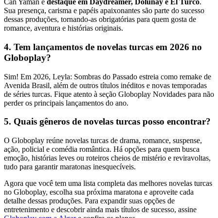
Can Yaman é
destaque em Daydreamer, Dolunay e El Turco
.
Sua presença, carisma e papéis apaixonantes são parte do sucesso
dessas produções, tornando-as obrigatórias para quem gosta de
romance, aventura e histórias originais.
4. Tem lançamentos de novelas turcas em 2026 no
Globoplay?
Sim! Em 2026, Leyla: Sombras do Passado estreia como remake de
Avenida Brasil, além de outros títulos inéditos e novas temporadas
de séries turcas. Fique atento à seção Globoplay Novidades para não
perder os principais lançamentos do ano.
5. Quais gêneros de novelas turcas posso encontrar?
O Globoplay reúne novelas turcas de drama, romance, suspense,
ação, policial e comédia romântica. Há opções para quem busca
emoção, histórias leves ou roteiros cheios de mistério e reviravoltas,
tudo para garantir maratonas inesquecíveis.
Agora que você tem uma lista completa das melhores novelas turcas
no Globoplay, escolha sua próxima maratona e aproveite cada
detalhe dessas produções. Para expandir suas opções de
entretenimento e descobrir ainda mais títulos de sucesso, assine