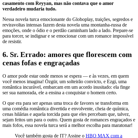
casamento com Reyyan, mas não contava que o amor
verdadeiro mudaria tudo.
Nessa novela turca emocionante do Globoplay, traições, segredos e
reviravoltas intensas fazem desta novela uma montanha-russa de
emoções, onde o ódio e o perdão caminham lado a lado. Prepare-se
para torcer, se indignar e se emocionar com um romance impossível
de resistir.
6. Sr. Errado: amores que florescem com
cenas fofas e engraçadas
O amor pode estar onde menos se espera — e às vezes, em quem
você menos imagina! Özgür, um solteirão convicto, e Ezgi, uma
romântica incurável, embarcam em um acordo inusitado: ela finge
ser sua namorada, ele a ensina a conquistar o homem certo.
O que era para ser apenas uma troca de favores se transforma em
uma comédia romântica divertida e envolvente, cheia de química,
cenas hilárias e aquela torcida para que eles percebam que, talvez,
sejam feitos um para o outro. Quem gosta de romances engraçados e
mais fofos, essa novela turca será a melhor escolha para maratonar!
Você também gosta de IT? Assine o
HBO MAX com a