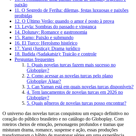
paixão
11. O Segredo de Feriha: dilemas, festas luxuosas e paixões
proibidas
12. O Último Verão: quando o amor é posto à prova
13. Leyla: Sombras do passado e vingança
14. Dolunay: Romance e gastronomia
15. Ramo: Paixão e submundo
16. El Turco: Heroísmo histórico
17. Yargi (Justiça): Drama jurídico
18. Iludida (Sadakatsiz): Traição e controle
Perguntas frequentes
1. Quais novelas turcas fazem mais sucesso no
Globoplay?
2. Como acessar as novelas turcas pelo plano
Globoplay Algar?
3. Can Yaman está em quais novelas turcas disponíveis?
4. Tem lançamentos de novelas turcas em 2026 no
Globoplay?
5. Quais gêneros de novelas turcas posso encontrar?
O universo das novelas turcas conquistou um espaço definitivo no
coração do público brasileiro e no catálogo do Globoplay. Com
roteiros cheios de emoção, personagens profundos e tramas que
misturam drama, romance, suspense e ação, essas produções
transformaram o hábito de maratonar séries em uma experiência