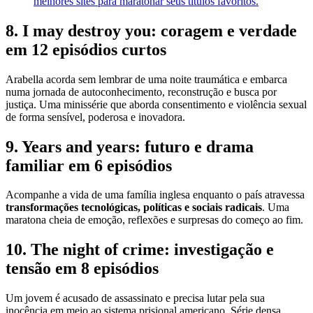
melhores sites para maratonar seus títulos favoritos.
8. I may destroy you: coragem e verdade
em 12 episódios curtos
Arabella acorda sem lembrar de uma noite traumática e embarca
numa jornada de autoconhecimento, reconstrução e busca por
justiça. Uma minissérie que aborda consentimento e violência sexual
de forma sensível, poderosa e inovadora.
9. Years and years: futuro e drama
familiar em 6 episódios
Acompanhe a vida de uma família inglesa enquanto o país atravessa
transformações tecnológicas, políticas e sociais radicais
. Uma
maratona cheia de emoção, reflexões e surpresas do começo ao fim.
10. The night of crime: investigação e
tensão em 8 episódios
Um jovem é acusado de assassinato e precisa lutar pela sua
inocência em meio ao sistema prisional americano. Série densa,