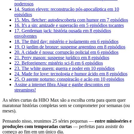
poderosos
14. Station eleven: reconstrução pós-apocalíptica em 10
episódios
15. Mrs. fletcher: autodescoberta com humor em 7 episódios
16. It's a sin: amizade e superação em 5 episódios tocantes
17. Gentleman jack: história ousada em 8 episódios
envolventes
18. The third day: mistério e isolamento em 6 episódios
19. O jardim de bronze: suspense argentino em 8 episódios
20. A cidade é nossa: corrupção policial em 6 episódios
21. Perry mason: suspense jurídico em 8 episódios
22. Beforeigners: mistério sci-fi em 6 episódios
23. The white queen: guerra e poder em 10 episódios
24. Made for love: tecnologia e humor ácido em 8 episódios
25. O agente noturno: conspiração e ação em 10 episódios
Assine a internet fibra Algar e ganhe descontos em
streamings!
As séries curtas da HBO Max são a escolha certa para quem quer
maratonar histórias completas sem se comprometer por semanas (ou
meses).
Pensando nisso, reunimos 25 séries pequenas —
entre minisséries e
produções com temporadas curtas
— perfeitas para assistir do
começo ao fim em um único dia.