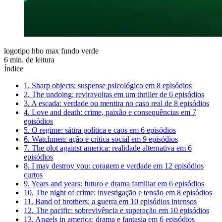
logotipo hbo max fundo verde
6 min. de leitura
Índice
1. Sharp objects: suspense psicológico em 8 episódios
2. The undoing: reviravoltas em um thriller de 6 episódios
3. A escada: verdade ou mentira no caso real de 8 episódios
4. Love and death: crime, paixão e consequências em 7
episódios
5. O regime: sátira política e caos em 6 episódios
6. Watchmen: ação e crítica social em 9 episódios
7. The plot against america: realidade alternativa em 6
episódios
8. I may destroy you: coragem e verdade em 12 episódios
curtos
9. Years and years: futuro e drama familiar em 6 episódios
10. The night of crime: investigação e tensão em 8 episódios
11. Band of brothers: a guerra em 10 episódios intensos
12. The pacific: sobrevivência e superação em 10 episódios
13. Angels in america: drama e fantasia em 6 episódios