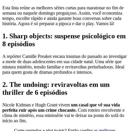
Esta lista reúne as melhores séries curtas para maratonar no fim de
semana ou naquele domingo preguiçoso. Assim, você economiza
tempo, escolhe rápido e ainda garante boas conversas sobre cada
história. Agora é só preparar a pipoca e dar o play. Vamos lá!
1. Sharp objects: suspense psicológico em
8 episódios
A repórter Camille Preaker encara traumas do passado ao investigar
a morte de duas adolescentes em sua cidade natal. Uma série que
mistura mistério, tensão familiar e reviravoltas perturbadoras. Ideal
para quem gosta de dramas profundos e intensos.
2. The undoing: reviravoltas em um
thriller de 6 episódios
Nicole Kidman e Hugh Grant vivem
um casal que vê sua vida
perfeita ruir após um crime chocante.
Com roteiro envolvente e
clima de mistério, essa minissérie vai te deixar na ponta do sofá do
início ao fim.
Curte segredos e plot twists? Então confira as
melhores