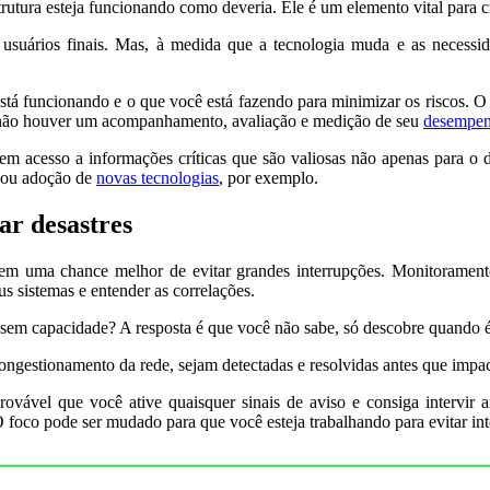
utura esteja funcionando como deveria. Ele é um elemento vital para cr
usuários finais. Mas, à medida que a tecnologia muda e as necessi
tá funcionando e o que você está fazendo para minimizar os riscos. O
e não houver um acompanhamento, avaliação e medição de seu
desempe
ê tem acesso a informações críticas que são valiosas não apenas para o
s ou adoção de
novas tecnologias
, por exemplo.
ar desastres
 tem uma chance melhor de evitar grandes interrupções. Monitoramento
us sistemas e entender as correlações.
o sem capacidade? A resposta é que você não sabe, só descobre quando 
gestionamento da rede, sejam detectadas e resolvidas antes que impact
rovável que você ative quaisquer sinais de aviso e consiga intervi
 foco pode ser mudado para que você esteja trabalhando para evitar in