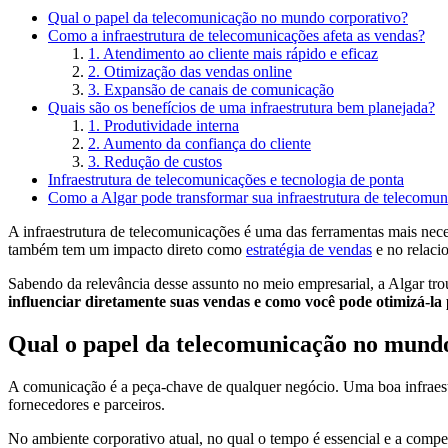
Qual o papel da telecomunicação no mundo corporativo?
Como a infraestrutura de telecomunicações afeta as vendas?
1. Atendimento ao cliente mais rápido e eficaz
2. Otimização das vendas online
3. Expansão de canais de comunicação
Quais são os benefícios de uma infraestrutura bem planejada?
1. Produtividade interna
2. Aumento da confiança do cliente
3. Redução de custos
Infraestrutura de telecomunicações e tecnologia de ponta
Como a Algar pode transformar sua infraestrutura de telecomu
A infraestrutura de telecomunicações é uma das ferramentas mais neces
também tem um impacto direto como
estratégia de vendas
e no relaci
Sabendo da relevância desse assunto no meio empresarial, a Algar tro
influenciar diretamente suas vendas e como você pode otimizá-la 
Qual o papel da telecomunicação no mund
A comunicação é a peça-chave de qualquer negócio. Uma boa infraestr
fornecedores e parceiros.
No ambiente corporativo atual, no qual o tempo é essencial e a compe