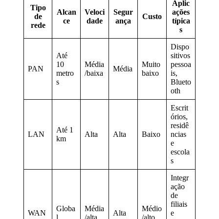
Aplic
Tipo
Alcan
Veloci
Segur
ações
de
Custo
ce
dade
ança
típica
rede
s
Dispo
Até
sitivos
10
Média
Muito
pessoa
PAN
Média
metro
/baixa
baixo
is,
s
Blueto
oth
Escrit
órios,
residê
Até 1
LAN
Alta
Alta
Baixo
ncias
km
e
escola
s
Integr
ação
de
filiais
Globa
Média
Médio
WAN
Alta
e
l
/alta
/alto