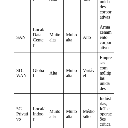
unida
des
corpor
ativas
Arma
Local/
zenam
Data
Muito
Muito
SAN
Alto
ento
Cente
alta
alta
corpor
r
ativo
Empre
sas
com
SD-
Globa
Muito
Variáv
Alta
múltip
WAN
l
alta
el
las
unida
des
Indúst
rias,
5G
Local/
IoT e
Muito
Muito
Médio
Privati
Indoo
operaç
alta
alta
/alto
vo
r
ões
crítica