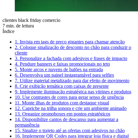
clientes black friday comercio
7 min. de leitura
Índice
1. Invista em tags de preço gigantes para chamar atenção
2. Coloque sinalização de desconto no chão para conduzir o
cliente
3. Personalize a fachada com adesivos e frases de impacto
4. Pendure banners e faixas promocionais no teto
5. Monte arcos e nuvens de balões na entrada
6. Desenvolva um painel instagramável para selfies
7. Utilize material metalizado para dar efeito de movimento
8. Crie exibição temática com caixas de presente
9. Implemente iluminação estratégica nas vitrines e produtos
10. Use contrastes de cores para gerar senso de urgência
11. Monte ilhas de produtos com destaque visual
12. Capriche na trilha sonora e crie um ambiente animado
13. Organize promoboxes em pontos estratégicos
14. Disponibilize cantos de descanso para aumentar a
permanência
15. Sinalize o trajeto até as ofertas com adesivos no chão
16. Implemente QR Codes para integrar loja física e digital