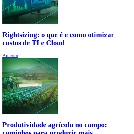
Rightsizing: o que é e como otimizar
custos de TI e Cloud
Anterior
Produtividade agrícola no campo:
caminhos para produzir mais