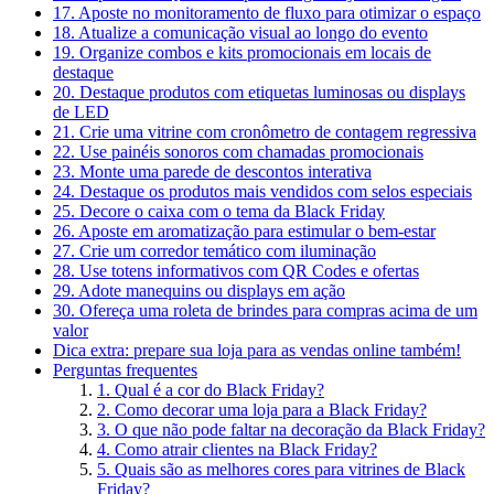
17. Aposte no monitoramento de fluxo para otimizar o espaço
18. Atualize a comunicação visual ao longo do evento
19. Organize combos e kits promocionais em locais de
destaque
20. Destaque produtos com etiquetas luminosas ou displays
de LED
21. Crie uma vitrine com cronômetro de contagem regressiva
22. Use painéis sonoros com chamadas promocionais
23. Monte uma parede de descontos interativa
24. Destaque os produtos mais vendidos com selos especiais
25. Decore o caixa com o tema da Black Friday
26. Aposte em aromatização para estimular o bem-estar
27. Crie um corredor temático com iluminação
28. Use totens informativos com QR Codes e ofertas
29. Adote manequins ou displays em ação
30. Ofereça uma roleta de brindes para compras acima de um
valor
Dica extra: prepare sua loja para as vendas online também!
Perguntas frequentes
1. Qual é a cor do Black Friday?
2. Como decorar uma loja para a Black Friday?
3. O que não pode faltar na decoração da Black Friday?
4. Como atrair clientes na Black Friday?
5. Quais são as melhores cores para vitrines de Black
Friday?