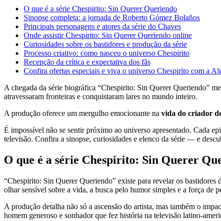
O que é a série Chespirito: Sin Querer Queriendo
Sinopse completa: a jornada de Roberto Gómez Bolaños
Principais personagens e atores da série do Chaves
Onde assistir Chespirito: Sin Querer Queriendo online
Curiosidades sobre os bastidores e produção da série
Processo criativo: como nasceu o universo Chespirito
Recepção da crítica e expectativa dos fãs
Confira ofertas especiais e viva o universo Chespirito com a Al
A chegada da série biográfica “Chespirito: Sin Querer Queriendo” m
atravessaram fronteiras e conquistaram lares no mundo inteiro.
A produção oferece um mergulho emocionante na
vida do criador d
É impossível não se sentir próximo ao universo apresentado. Cada ep
televisão. Confira a sinopse, curiosidades e elenco da série — e descub
O que é a série Chespirito: Sin Querer Qu
“Chespirito: Sin Querer Queriendo” existe para revelar os bastidores 
olhar sensível sobre a vida, a busca pelo humor simples e a força de 
A produção detalha não só a ascensão do artista, mas também o impact
homem generoso e sonhador que fez história na televisão latino-ameri