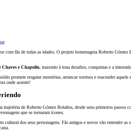
gar
exe com fãs de todas as idades. O projeto homenageia Roberto Gómez B
e Chaves e Chapolin
, trazendo à tona desafios, conquistas e a intensi
isódio promete resgatar memórias, arrancar sorrisos e reacender aquel
ra onde assistir!
eriendo
da trajetória de Roberto Gómez Bolaños, desde seus primeiros passos com
personagens que se tornaram ícones.
o cultural dos seus personagens. Fãs antigos e novos vão entender as 
cana.