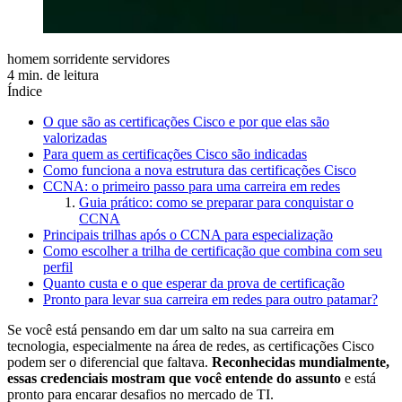
homem sorridente servidores
4 min. de leitura
Índice
O que são as certificações Cisco e por que elas são
valorizadas
Para quem as certificações Cisco são indicadas
Como funciona a nova estrutura das certificações Cisco
CCNA: o primeiro passo para uma carreira em redes
Guia prático: como se preparar para conquistar o
CCNA
Principais trilhas após o CCNA para especialização
Como escolher a trilha de certificação que combina com seu
perfil
Quanto custa e o que esperar da prova de certificação
Pronto para levar sua carreira em redes para outro patamar?
Se você está pensando em dar um salto na sua carreira em
tecnologia, especialmente na área de redes, as certificações Cisco
podem ser o diferencial que faltava.
Reconhecidas mundialmente,
essas credenciais mostram que você entende do assunto
e está
pronto para encarar desafios no mercado de TI.