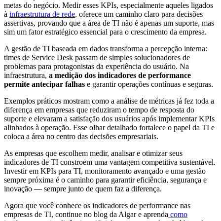
metas do negócio. Medir esses KPIs, especialmente aqueles ligados
à
infraestrutura de rede
, oferece um caminho claro para decisões
assertivas, provando que a área de TI não é apenas um suporte, mas
sim um fator estratégico essencial para o crescimento da empresa.
A gestão de TI baseada em dados transforma a percepção interna:
times de Service Desk passam de simples solucionadores de
problemas para protagonistas da experiência do usuário. Na
infraestrutura,
a medição dos indicadores de performance
permite antecipar falhas
e garantir operações contínuas e seguras.
Exemplos práticos mostram como a análise de métricas já fez toda a
diferença em empresas que reduziram o tempo de resposta do
suporte e elevaram a satisfação dos usuários após implementar KPIs
alinhados à operação. Esse olhar detalhado fortalece o papel da TI e
coloca a área no centro das decisões empresariais.
As empresas que escolhem medir, analisar e otimizar seus
indicadores de TI constroem uma vantagem competitiva sustentável.
Investir em KPIs para TI, monitoramento avançado e uma gestão
sempre próxima é o caminho para garantir eficiência, segurança e
inovação — sempre junto de quem faz a diferença.
Agora que você conhece os indicadores de performance nas
empresas de TI, continue no blog da Algar e aprenda
como