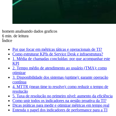
homem analisando dados graficos
6 min. de leitura
Índice
Por que focar em métricas táticas e operacionais de TI?
Como estruturar KPIs de Service Desk e infraestrutura?
1. Média de chamadas concluídas: por que acompanhar este
KPI
2. Tempo médio de atendimento ao usuário (TMA): como
otimizar
3. Disponibilidade dos sistemas (uptime): garante operação
contínua
4. MTTR (mean time to resolve): como reduzir o tempo de
resolução
5. Taxa de resolução no primeiro nível: aumento da eficiência
Como unir todos os indicadores na gestão proativa da TI?
Dicas práticas para medir e otimizar métricas em tempo real
Entenda o papel dos indicadores de performance para a TI