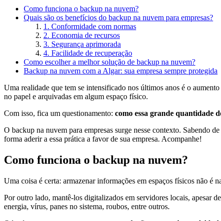
Como funciona o backup na nuvem?
Quais são os benefícios do backup na nuvem para empresas?
1. Conformidade com normas
2. Economia de recursos
3. Segurança aprimorada
4. Facilidade de recuperação
Como escolher a melhor solução de backup na nuvem?
Backup na nuvem com a Algar: sua empresa sempre protegida
Uma realidade que tem se intensificado nos últimos anos é o aument
no papel e arquivadas em algum espaço físico.
Com isso, fica um questionamento:
como essa grande quantidade de
O backup na nuvem para empresas surge nesse contexto. Sabendo de s
forma aderir a essa prática a favor de sua empresa. Acompanhe!
Como funciona o backup na nuvem?
Uma coisa é certa: armazenar informações em espaços físicos não é n
Por outro lado, mantê-los digitalizados em servidores locais, apesar 
energia, vírus, panes no sistema, roubos, entre outros.