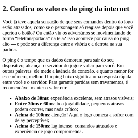
2. Confira os valores do ping da internet
Você já teve aquela sensação de que seus comandos dentro do jogo
estão atrasados, como se o personagem só reagisse depois que você
apertou o botão? Ou então viu os adversários se movimentando de
forma “teletransportada” na tela? Isso acontece por causa do ping
alto — e pode ser a diferença entre a vitória e a derrota na sua
partida.
O ping é o tempo que os dados demoram para sair do seu
dispositivo, alcançar o servidor do jogo e voltar para você. Em
outras palavras, ele mede a latência da conexão, e quanto menor for
esse número, melhor. Um ping baixo significa uma resposta rápida
entre você e o servidor. Para garantir partidas sem travamentos, é
recomendável manter o valor em:
Abaixo de 30ms
: experiência excelente, sem atrasos visíveis;
Entre 30ms e 60ms
: boa jogabilidade, pequenos atrasos
podem ocorrer, mas nada crítico;
Acima de 100ms
: atenção! Aqui o jogo começa a sofrer com
delay perceptível;
Acima de 150ms
: lag intenso, comandos atrasados e
experiência de jogo comprometida.