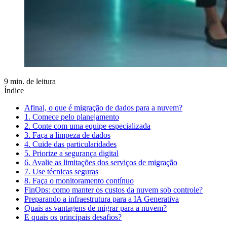
9 min. de leitura
Índice
Afinal, o que é migração de dados para a nuvem?
1. Comece pelo planejamento
2. Conte com uma equipe especializada
3. Faça a limpeza de dados
4. Cuide das particularidades
5. Priorize a segurança digital
6. Avalie as limitações dos serviços de migração
7. Use técnicas seguras
8. Faça o monitoramento contínuo
FinOps: como manter os custos da nuvem sob controle?
Preparando a infraestrutura para a IA Generativa
Quais as vantagens de migrar para a nuvem?
E quais os principais desafios?