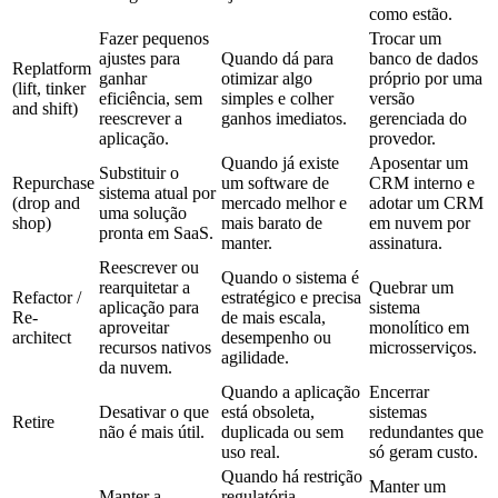
como estão.
Fazer pequenos
Trocar um
ajustes para
Quando dá para
banco de dados
Replatform
ganhar
otimizar algo
próprio por uma
(lift, tinker
eficiência, sem
simples e colher
versão
and shift)
reescrever a
ganhos imediatos.
gerenciada do
aplicação.
provedor.
Quando já existe
Aposentar um
Substituir o
Repurchase
um software de
CRM interno e
sistema atual por
(drop and
mercado melhor e
adotar um CRM
uma solução
shop)
mais barato de
em nuvem por
pronta em SaaS.
manter.
assinatura.
Reescrever ou
Quando o sistema é
rearquitetar a
Quebrar um
Refactor /
estratégico e precisa
aplicação para
sistema
Re-
de mais escala,
aproveitar
monolítico em
architect
desempenho ou
recursos nativos
microsserviços.
agilidade.
da nuvem.
Quando a aplicação
Encerrar
Desativar o que
está obsoleta,
sistemas
Retire
não é mais útil.
duplicada ou sem
redundantes que
uso real.
só geram custo.
Quando há restrição
Manter um
Manter a
regulatória,