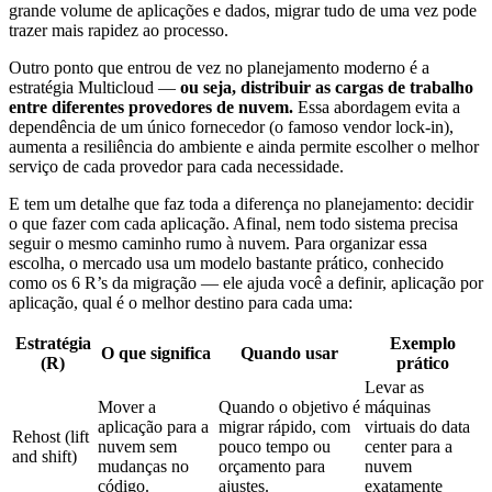
grande volume de aplicações e dados, migrar tudo de uma vez pode
trazer mais rapidez ao processo.
Outro ponto que entrou de vez no planejamento moderno é a
estratégia Multicloud —
ou seja, distribuir as cargas de trabalho
entre diferentes provedores de nuvem.
Essa abordagem evita a
dependência de um único fornecedor (o famoso vendor lock-in),
aumenta a resiliência do ambiente e ainda permite escolher o melhor
serviço de cada provedor para cada necessidade.
E tem um detalhe que faz toda a diferença no planejamento: decidir
o que fazer com cada aplicação. Afinal, nem todo sistema precisa
seguir o mesmo caminho rumo à nuvem. Para organizar essa
escolha, o mercado usa um modelo bastante prático, conhecido
como os 6 R’s da migração — ele ajuda você a definir, aplicação por
aplicação, qual é o melhor destino para cada uma:
Estratégia
Exemplo
O que significa
Quando usar
(R)
prático
Levar as
Mover a
Quando o objetivo é
máquinas
aplicação para a
migrar rápido, com
virtuais do data
Rehost (lift
nuvem sem
pouco tempo ou
center para a
and shift)
mudanças no
orçamento para
nuvem
código.
ajustes.
exatamente