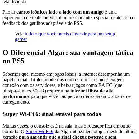
tela dividida.
Pilotar c
arros icônicos lado a lado com um amigo
é uma
experiência de realismo visual impressionante, especialmente com o
feedback dos gatilhos adaptáveis do PS5.
Veja
tudo o que você precisa investir para um setup
gamer
O Diferencial Algar: sua vantagem tática
no PS5
Sabemos que, mesmo em jogos locais, a internet desempenha um
papel crucial. Títulos modernos como Gran Turismo 7 exigem
conexão com os servidores, e baixar jogos como EA FC (que
ultrapassam os 50GB) requer uma
internet fibra de alta
performance
para que você não perca o dia esperando a barra de
carregamento.
Super Wi-Fi 6: sinal estável para todos
Muitas vezes, o console está na sala, mas o roteador fica em outro
cômodo. O
Super Wi-Fi 6
da Algar utiliza tecnologia mesh de última
geração
para garantir que o sinal chegue potente e sem