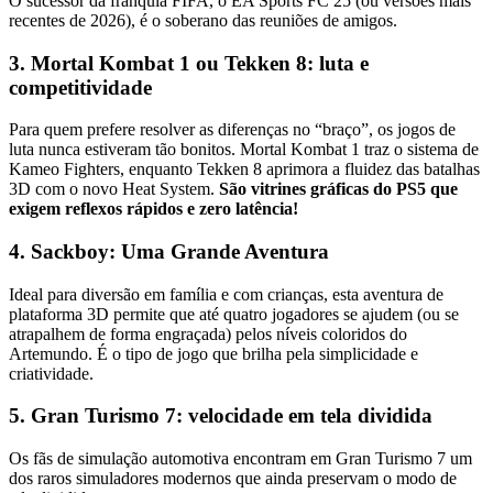
O sucessor da franquia FIFA, o EA Sports FC 25 (ou versões mais
recentes de 2026), é o soberano das reuniões de amigos.
3. Mortal Kombat 1 ou Tekken 8: luta e
competitividade
Para quem prefere resolver as diferenças no “braço”, os jogos de
luta nunca estiveram tão bonitos. Mortal Kombat 1 traz o sistema de
Kameo Fighters, enquanto Tekken 8 aprimora a fluidez das batalhas
3D com o novo Heat System.
São vitrines gráficas do PS5 que
exigem reflexos rápidos e zero latência!
4. Sackboy: Uma Grande Aventura
Ideal para diversão em família e com crianças, esta aventura de
plataforma 3D permite que até quatro jogadores se ajudem (ou se
atrapalhem de forma engraçada) pelos níveis coloridos do
Artemundo. É o tipo de jogo que brilha pela simplicidade e
criatividade.
5. Gran Turismo 7: velocidade em tela dividida
Os fãs de simulação automotiva encontram em Gran Turismo 7 um
dos raros simuladores modernos que ainda preservam o modo de