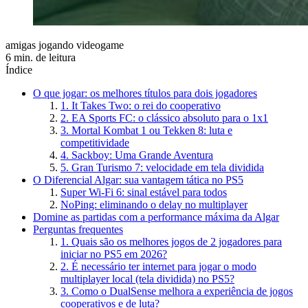
amigas jogando videogame
6 min. de leitura
Índice
O que jogar: os melhores títulos para dois jogadores
1. It Takes Two: o rei do cooperativo
2. EA Sports FC: o clássico absoluto para o 1x1
3. Mortal Kombat 1 ou Tekken 8: luta e
competitividade
4. Sackboy: Uma Grande Aventura
5. Gran Turismo 7: velocidade em tela dividida
O Diferencial Algar: sua vantagem tática no PS5
Super Wi-Fi 6: sinal estável para todos
NoPing: eliminando o delay no multiplayer
Domine as partidas com a performance máxima da Algar
Perguntas frequentes
1. Quais são os melhores jogos de 2 jogadores para
iniciar no PS5 em 2026?
2. É necessário ter internet para jogar o modo
multiplayer local (tela dividida) no PS5?
3. Como o DualSense melhora a experiência de jogos
cooperativos e de luta?