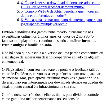
4. O que fazer se o download de jogos pesados como
EA FC ou Mortal Kombat demorar muito?
5. Como o Wi-Fi 6 da Algar beneficia quem joga em
dupla em diferentes cômodos?
6. Vale a pena assinar um plano de internet gamer para
jogar apenas multiplayer local?
Embora a indústria dos games tenha focado intensamente nas
experiências online nos últimos anos, os jogos de 2 no PS5 (o
famoso multiplayer local) continuam sendo a
melhor forma de
reunir amigos e família no sofá.
Não há nada que substitua a diversão de uma partida competitiva ou
a satisfação de superar um desafio cooperativo ao lado de alguém
em tempo real.
O PlayStation 5, com seu hardware de ponta e o feedback tátil do
controle DualSense, elevou essas experiências a um novo patamar
de imersão. Mas, para aproveitar títulos massivos e garantir que a
diversão não seja interrompida por downloads eternos ou quedas de
sinal, o ponto central é a infraestrutura da sua casa.
Confira nossa seleção dos melhores títulos para dividir o controle e
como garantir a melhor performance no seu console.