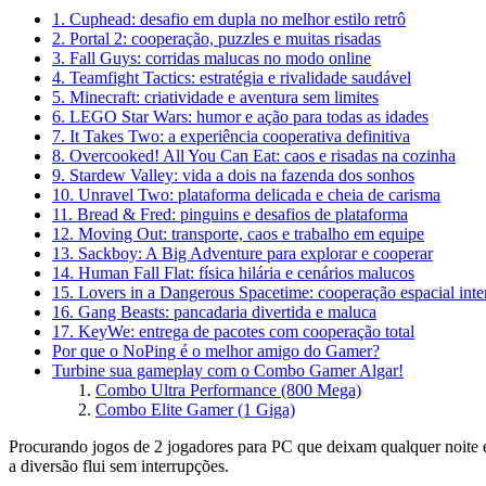
1. Cuphead: desafio em dupla no melhor estilo retrô
2. Portal 2: cooperação, puzzles e muitas risadas
3. Fall Guys: corridas malucas no modo online
4. Teamfight Tactics: estratégia e rivalidade saudável
5. Minecraft: criatividade e aventura sem limites
6. LEGO Star Wars: humor e ação para todas as idades
7. It Takes Two: a experiência cooperativa definitiva
8. Overcooked! All You Can Eat: caos e risadas na cozinha
9. Stardew Valley: vida a dois na fazenda dos sonhos
10. Unravel Two: plataforma delicada e cheia de carisma
11. Bread & Fred: pinguins e desafios de plataforma
12. Moving Out: transporte, caos e trabalho em equipe
13. Sackboy: A Big Adventure para explorar e cooperar
14. Human Fall Flat: física hilária e cenários malucos
15. Lovers in a Dangerous Spacetime: cooperação espacial inte
16. Gang Beasts: pancadaria divertida e maluca
17. KeyWe: entrega de pacotes com cooperação total
Por que o NoPing é o melhor amigo do Gamer?
Turbine sua gameplay com o Combo Gamer Algar!
Combo Ultra Performance (800 Mega)
Combo Elite Gamer (1 Giga)
Procurando jogos de 2 jogadores para PC que deixam qualquer noite e
a diversão flui sem interrupções.