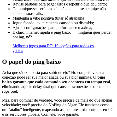
Revise partidas para pegar erros e repetir o que deu certo;
Comunique-se: ser bom solo não adianta se a equipe não
entende suas calls;
Mantenha a vibe positiva (tiltar só atrapalha);
Jogue focado: evite rankeds cansado ou distraído;
Ajuste configurações para performance máxima;
E claro, internet rápida e ping baixo — ninguém quer perder
por lag, né?
Melhores jogos para PC: 10 opções para todos os
gostos
O papel do ping baixo
Acha que só skill basta para subir de elo? No competitivo, sua
conexão pode ser sua maior aliada ou sua pior inimiga. O
ping
baixo
garante que cada comando seu aconteça em tempo real
,
eliminando aquele delay fatal que causa desconexões e o temido
rage quit
.
Mas, para dominar de verdade, você precisa de mais do que apenas
velocidade; você precisa do NoPing da Algar. Ele funciona como
um “atalho” inteligente, mapeando as melhores rotas entre o seu PC
e os servidores globais. Com ele, você garante: