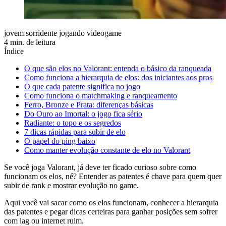
jovem sorridente jogando videogame
4 min. de leitura
Índice
O que são elos no Valorant: entenda o básico da ranqueada
Como funciona a hierarquia de elos: dos iniciantes aos pros
O que cada patente significa no jogo
Como funciona o matchmaking e ranqueamento
Ferro, Bronze e Prata: diferenças básicas
Do Ouro ao Imortal: o jogo fica sério
Radiante: o topo e os segredos
7 dicas rápidas para subir de elo
O papel do ping baixo
Como manter evolução constante de elo no Valorant
Se você joga Valorant, já deve ter ficado curioso sobre como
funcionam os elos, né? Entender as patentes é chave para quem quer
subir de rank e mostrar evolução no game.
Aqui você vai sacar como os elos funcionam, conhecer a hierarquia
das patentes e pegar dicas certeiras para ganhar posições sem sofrer
com lag ou internet ruim.