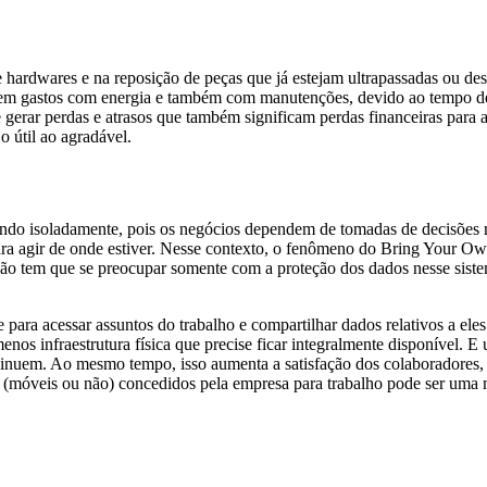
 hardwares e na reposição de peças que já estejam ultrapassadas ou des
ar em gastos com energia e também com manutenções, devido ao tempo de
rar perdas e atrasos que também significam perdas financeiras para a 
o útil ao agradável.
ndo isoladamente, pois os negócios dependem de tomadas de decisões rá
ara agir de onde estiver. Nesse contexto, o fenômeno do Bring Your 
não tem que se preocupar somente com a proteção dos dados nesse sist
para acessar assuntos do trabalho e compartilhar dados relativos a ele
nos infraestrutura física que precise ficar integralmente disponível. E
minuem. Ao mesmo tempo, isso aumenta a satisfação dos colaboradores, 
 (móveis ou não) concedidos pela empresa para trabalho pode ser uma 