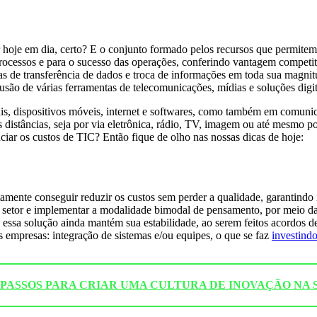
r hoje em dia, certo? E o conjunto formado pelos recursos que permite
 processos e para o sucesso das operações, conferindo vantagem competi
 de transferência de dados e troca de informações em toda sua magnit
usão de várias ferramentas de telecomunicações, mídias e soluções digi
is, dispositivos móveis, internet e softwares, como também em comuni
s distâncias, seja por via eletrônica, rádio, TV, imagem ou até mesmo po
ciar os custos de TIC? Então fique de olho nas nossas dicas de hoje:
mente conseguir reduzir os custos sem perder a qualidade, garantindo 
o setor e implementar a modalidade bimodal de pensamento, por meio da 
essa solução ainda mantém sua estabilidade, ao serem feitos acordos de 
s empresas: integração de sistemas e/ou equipes, o que se faz
investindo
: 4 PASSOS PARA CRIAR UMA CULTURA DE INOVAÇÃO NA