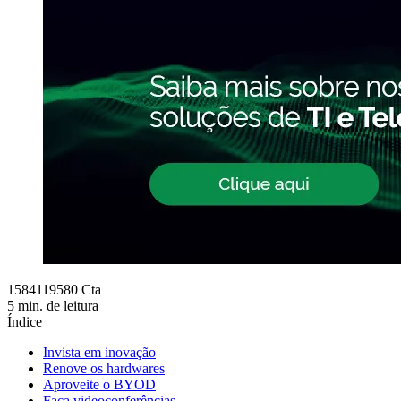
1584119580 Cta
5 min. de leitura
Índice
Invista em inovação
Renove os hardwares
Aproveite o BYOD
Faça videoconferências