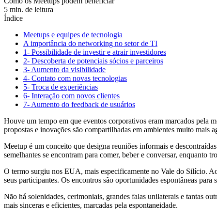
Como os Meetups podem beneficiar
5 min. de leitura
Índice
Meetups e equipes de tecnologia
A importância do networking no setor de TI
1- Possibilidade de investir e atrair investidores
2- Descoberta de potenciais sócios e parceiros
3- Aumento da visibilidade
4- Contato com novas tecnologias
5- Troca de experiências
6- Interação com novos clientes
7- Aumento do feedback de usuários
Houve um tempo em que eventos corporativos eram marcados pela mon
propostas e inovações são compartilhadas em ambientes muito mais a
Meetup é um conceito que designa reuniões informais e descontraídas
semelhantes se encontram para comer, beber e conversar, enquanto tr
O termo surgiu nos EUA, mais especificamente no Vale do Silício. Ao
seus participantes. Os encontros são oportunidades espontâneas para s
Não há solenidades, cerimoniais, grandes falas unilaterais e tantas o
mais sinceras e eficientes, marcadas pela espontaneidade.