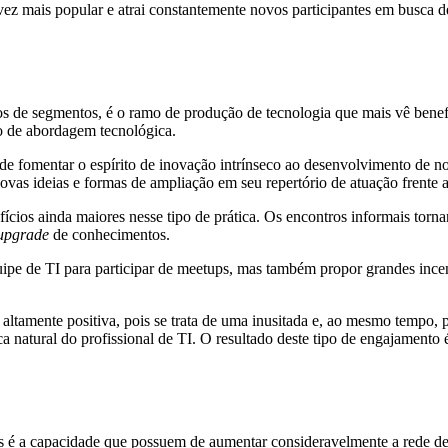
 vez mais popular e atrai constantemente novos participantes em busca 
pos de segmentos, é o ramo de produção de tecnologia que mais vê bene
vo de abordagem tecnológica.
es de fomentar o espírito de inovação intrínseco ao desenvolvimento de
ovas ideias e formas de ampliação em seu repertório de atuação frente 
ícios ainda maiores nesse tipo de prática. Os encontros informais tor
upgrade
de conhecimentos.
quipe de TI para participar de meetups, mas também propor grandes ince
altamente positiva, pois se trata de uma inusitada e, ao mesmo tempo, 
ica natural do profissional de TI. O resultado deste tipo de engajamento
é a capacidade que possuem de aumentar consideravelmente a rede de co