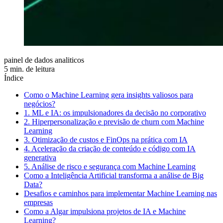
painel de dados analiticos
5 min. de leitura
Índice
Como o Machine Learning gera insights valiosos para
negócios?
1. ML e IA: os impulsionadores da decisão no corporativo
2. Hiperpersonalização e previsão de churn com Machine
Learning
3. Otimização de custos e FinOps na prática com IA
4. Aceleração da criação de conteúdo e código com IA
generativa
5. Análise de risco e segurança com Machine Learning
Como a Inteligência Artificial transforma a análise de Big
Data?
Desafios e caminhos para implementar Machine Learning nas
empresas
Como a Algar impulsiona projetos de IA e Machine
Learning?