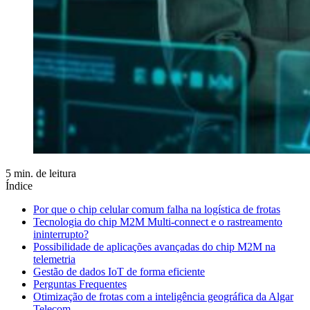
5 min. de leitura
Índice
Por que o chip celular comum falha na logística de frotas
Tecnologia do chip M2M Multi-connect e o rastreamento
ininterrupto?
Possibilidade de aplicações avançadas do chip M2M na
telemetria
Gestão de dados IoT de forma eficiente
Perguntas Frequentes
Otimização de frotas com a inteligência geográfica da Algar
Telecom