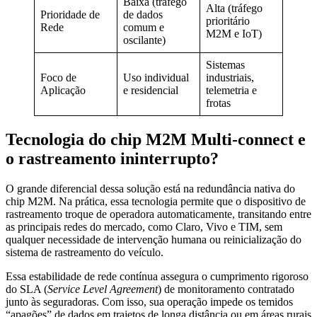
Baixa (tráfego
Alta (tráfego
Prioridade de
de dados
prioritário
Rede
comum e
M2M e IoT)
oscilante)
Sistemas
Foco de
Uso individual
industriais,
Aplicação
e residencial
telemetria e
frotas
Tecnologia do chip M2M Multi-connect e
o rastreamento ininterrupto?
O grande diferencial dessa solução está na redundância nativa do
chip M2M. Na prática, essa tecnologia permite que o dispositivo de
rastreamento troque de operadora automaticamente, transitando entre
as principais redes do mercado, como Claro, Vivo e TIM, sem
qualquer necessidade de intervenção humana ou reinicialização do
sistema de rastreamento do veículo.
Essa estabilidade de rede contínua assegura o cumprimento rigoroso
do SLA (
Service Level Agreement
) de monitoramento contratado
junto às seguradoras. Com isso, sua operação impede os temidos
“apagões” de dados em trajetos de longa distância ou em áreas rurais