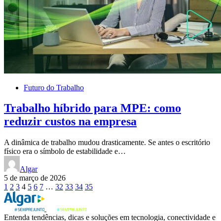
Futuro do Trabalho
Trabalho híbrido para MPE: como
reduzir custos na empresa
A dinâmica de trabalho mudou drasticamente. Se antes o escritório
físico era o símbolo de estabilidade e…
Algar
5 de março de 2026
Paginação
1
2
3
4
5
6
7
…
32
33
34
35
de
posts
Entenda tendências, dicas e soluções em tecnologia, conectividade e