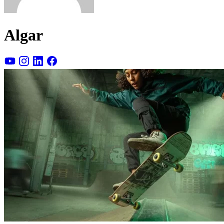
Algar
youtube
instagram
linkedin
facebook