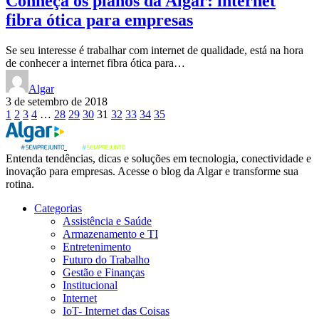
Conheça os planos da Algar: internet
fibra ótica para empresas
Se seu interesse é trabalhar com internet de qualidade, está na hora
de conhecer a internet fibra ótica para…
Algar
3 de setembro de 2018
Paginação
1
2
3
4
…
28
29
30
31
32
33
34
35
de
posts
Entenda tendências, dicas e soluções em tecnologia, conectividade e
inovação para empresas. Acesse o blog da Algar e transforme sua
rotina.
Categorias
Assistência e Saúde
Armazenamento e TI
Entretenimento
Futuro do Trabalho
Gestão e Finanças
Institucional
Internet
IoT- Internet das Coisas