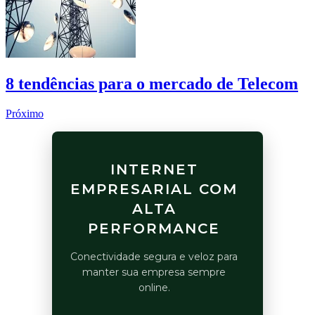
8 tendências para o mercado de Telecom
Próximo
INTERNET
EMPRESARIAL COM
ALTA
PERFORMANCE
Conectividade segura e veloz para
manter sua empresa sempre
online.