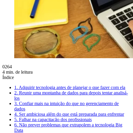
0264
4 min. de leitura
Índice
1. Adquirir tecnologia antes de planejar o que fazer com ela
2. Reunir uma montanha de dados para depois tentar analisá-
los
3. Confiar mais na intuição do que no gerenciamento de
dados
4. Ser ambiciosa além do que está preparada para enfrentar
5. Falhar na capacitação dos profissionais
6. Não prever problemas que extrapolem a tecnologia Big
Data