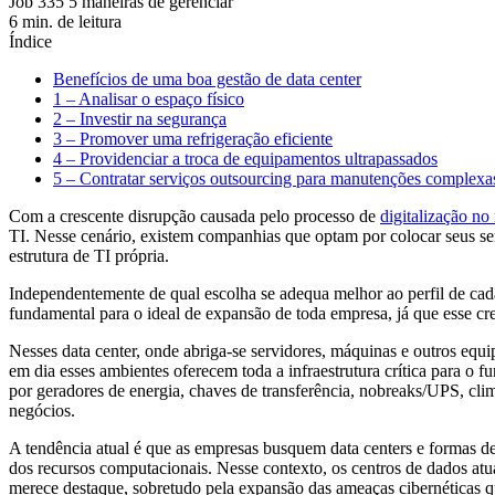
Job 335 5 maneiras de gerenciar
6 min. de leitura
Índice
Benefícios de uma boa gestão de data center
1 – Analisar o espaço físico
2 – Investir na segurança
3 – Promover uma refrigeração eficiente
4 – Providenciar a troca de equipamentos ultrapassados
5 – Contratar serviços outsourcing para manutenções complexa
Com a crescente disrupção causada pelo processo de
digitalização no
TI. Nesse cenário, existem companhias que optam por colocar seus s
estrutura de TI própria.
Independentemente de qual escolha se adequa melhor ao perfil de ca
fundamental para o ideal de expansão de toda empresa, já que esse cr
Nesses data center, onde abriga-se servidores, máquinas e outros eq
em dia esses ambientes oferecem toda a infraestrutura crítica para o
por geradores de energia, chaves de transferência, nobreaks/UPS, cli
negócios.
A tendência atual é que as empresas busquem data centers e formas d
dos recursos computacionais. Nesse contexto, os centros de dados atu
merece destaque, sobretudo pela expansão das ameaças cibernéticas q