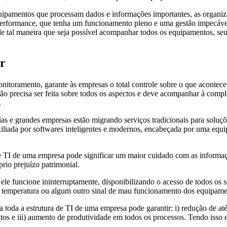
uipamentos que processam dados e informações importantes, as organiz
ta performance, que tenha um funcionamento pleno e uma gestão impecáv
ito de tal maneira que seja possível acompanhar todos os equipamentos,
er
nitoramento, garante às empresas o total controle sobre o que acontece 
stão precisa ser feita sobre todos os aspectos e deve acompanhar à comp
.
ias e grandes empresas estão migrando serviços tradicionais para sol
uxiliada por softwares inteligentes e modernos, encabeçada por uma equi
 de TI de uma empresa pode significar um maior cuidado com as informa
rio prejuízo patrimonial.
ele funcione ininterruptamente, disponibilizando o acesso de todos os s
e temperatura ou algum outro sinal de mau funcionamento dos equipame
a toda a estrutura de TI de uma empresa pode garantir: i) redução de 
 e iii) aumento de produtividade em todos os processos. Tendo isso em 