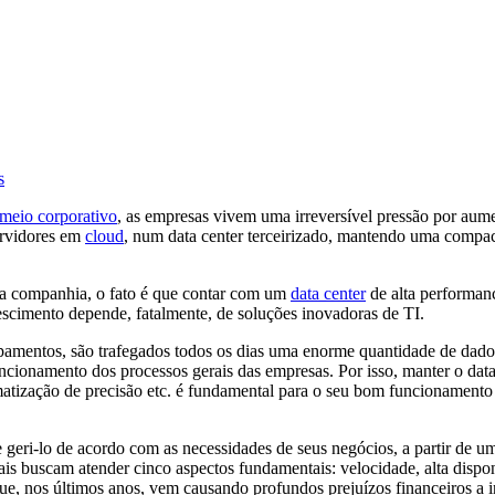
s
 meio corporativo
, as empresas vivem uma irreversível pressão por aume
ervidores em
cloud
, num data center terceirizado, mantendo uma compact
da companhia, o fato é que contar com um
data center
de alta performanc
escimento depende, fatalmente, de soluções inovadoras de TI.
uipamentos, são trafegados todos os dias uma enorme quantidade de dad
 funcionamento dos processos gerais das empresas. Por isso, manter o d
matização de precisão etc. é fundamental para o seu bom funcionamento
e geri-lo de acordo com as necessidades de seus negócios, a partir de 
ais buscam atender cinco aspectos fundamentais: velocidade, alta dispo
ue, nos últimos anos, vem causando profundos prejuízos financeiros a 