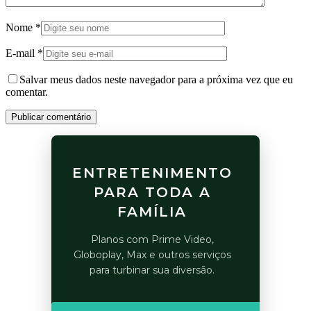
Nome
*
E-mail
*
Salvar meus dados neste navegador para a próxima vez que eu
comentar.
Publicar comentário
ENTRETENIMENTO
PARA TODA A
FAMÍLIA
Planos com Prime Video,
Globoplay, Max e outros serviços
para turbinar sua diversão.